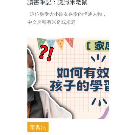
讀書筆記：認識米老鼠
這位廣受大小朋友喜愛的卡通人物，
中文名稱有米奇或米老
學習法