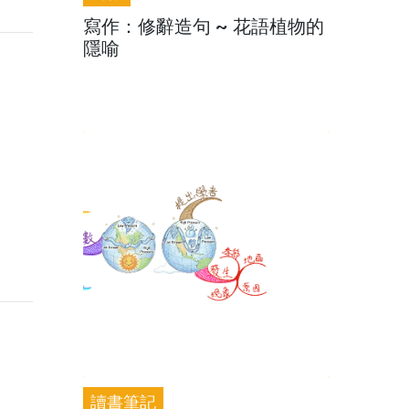
寫作：修辭造句 ~ 花語植物的
隱喻
讀書筆記