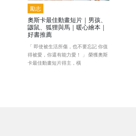
勵志
奧斯卡最佳動畫短片｜男孩、
鼴鼠、狐狸與馬｜暖心繪本｜
好書推薦
「 即使被生活所傷，也不要忘記 你值
得被愛，你還有能力愛！ 」 榮獲奧斯
卡最佳動畫短片得主，橫