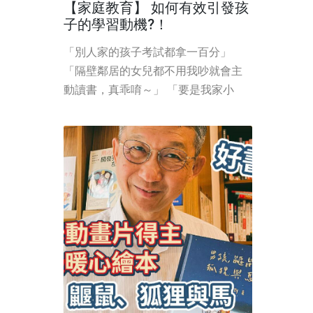
【家庭教育】 如何有效引發孩
子的學習動機?！
「別人家的孩子考試都拿一百分」
「隔壁鄰居的女兒都不用我吵就會主
動讀書，真乖唷～」 「要是我家小