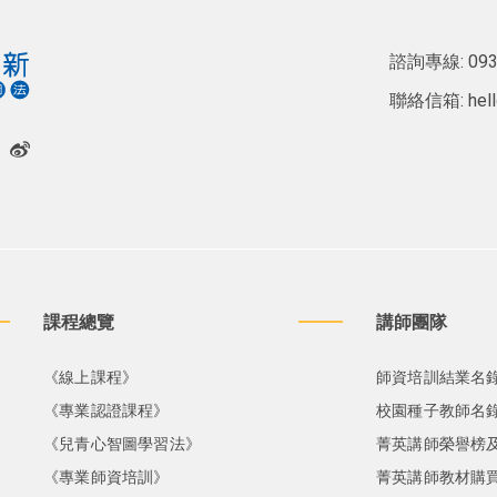
諮詢專線:
093
聯絡信箱:
hel
課程總覽
講師團隊
《線上課程》
師資培訓結業名
《專業認證課程》
校園種子教師名
《兒青心智圖學習法》
菁英講師榮譽榜
《專業師資培訓》
菁英講師教材購