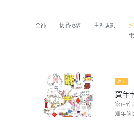
全部
物品檢核
生涯規劃
賀
電
賀卡
賀年
家住竹
過年前