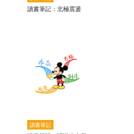
讀書筆記：北極震盪
讀書筆記