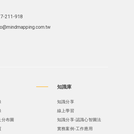
7-211-918
lo@mindmapping.com.tw
知識庫
錄
知識分享
錄
線上學習
及分布圖
知識分享-認識心智圖法
買
實務案例-工作應用