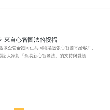
卡-來自心智圖法的祝福
5年浩域企管全體同仁共同繪製這張心智圖寄給客戶、
感謝大家對「孫易新心智圖法」的支持與愛護