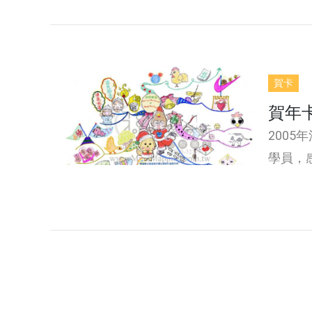
賀卡
賀年
200
學員，