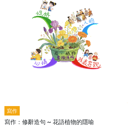
寫作
寫作：修辭造句 ~ 花語植物的隱喻