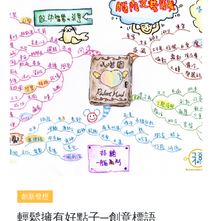
創新發想
輕鬆擁有好點子─創意標語