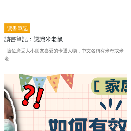
讀書筆記
讀書筆記：認識米老鼠
這位廣受大小朋友喜愛的卡通人物，中文名稱有米奇或米
老