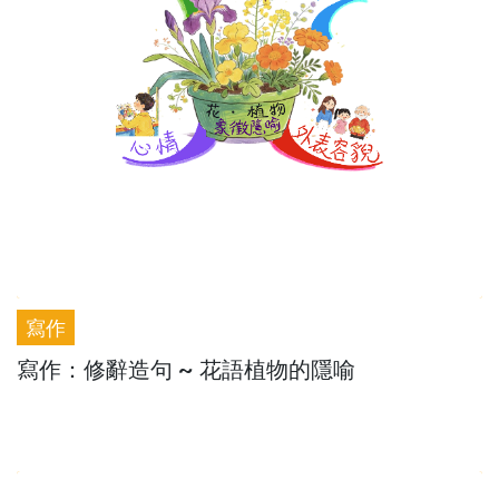
寫作
寫作：修辭造句 ~ 花語植物的隱喻