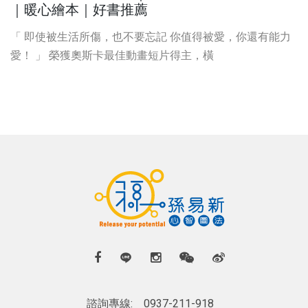
｜暖心繪本｜好書推薦
「 即使被生活所傷，也不要忘記 你值得被愛，你還有能力
愛！ 」 榮獲奧斯卡最佳動畫短片得主，橫
諮詢專線:
0937-211-918