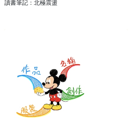
讀書筆記：北極震盪