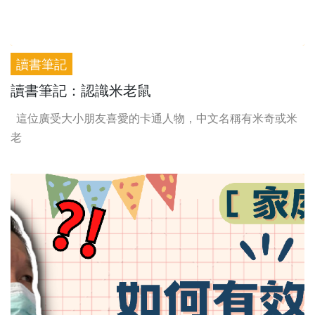
讀書筆記
讀書筆記：認識米老鼠
這位廣受大小朋友喜愛的卡通人物，中文名稱有米奇或米
老