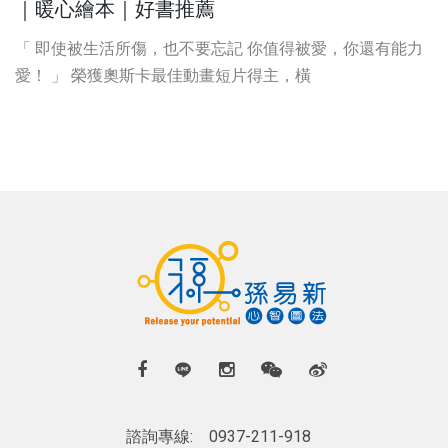
｜暖心繪本｜好書推薦
「 即使被生活所傷，也不要忘記 你值得被愛，你還有能力
愛！ 」 榮獲奧斯卡最佳動畫短片得主，橫
諮詢專線:
0937-211-918