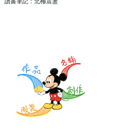
讀書筆記：北極震盪