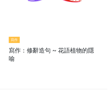
寫作
寫作：修辭造句 ~ 花語植物的隱
喻