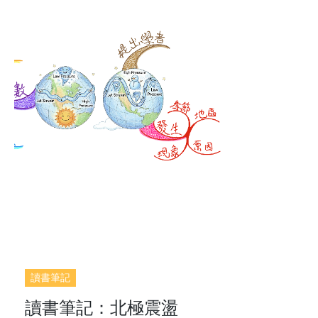
讀書筆記
讀書筆記：北極震盪