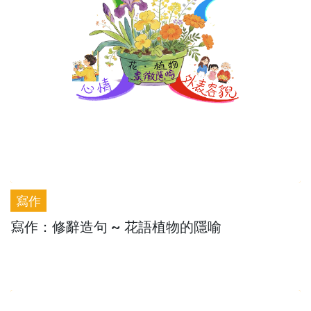
寫作
寫作：修辭造句 ~ 花語植物的隱喻