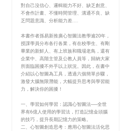
對自己沒信心、邏輯能力不好、缺乏創意、
不會作計畫、不懂時間管理、溝通不良、缺
乏問題意識、分析能力差……
本書作者孫易新推廣心智圖法教學逾20年，
授課學員分布各行各業，有在校學生、有剛
畢業的新鮮人、有上班族和職場老鳥，還有
企業中、高階主管及公教人員等，歸納大家
所面臨困擾不外乎以上狀況。因此，在書中
介紹以心智圖為工具，透過六個簡單步驟，
激發大腦無限潛能，大幅提升思考與學習能
力，解決你的困擾！
一、學習如何學習：認識心智圖法──全世
界有6億人使用的學習法，打造記憶金頭腦
的技巧，提升長期記憶力的策略。
二、心智圖創造思考：應用心智圖法活化思