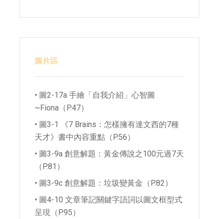
圖片區
• 圖2-17a 手繪「自我介紹」心智圖
~Fiona（P.47）
• 圖3-1 《7 Brains：怎樣擁有達文西的7種
天才》書中內容重點（P.56）
• 圖3-9a 創意解題：黃金傳說之100元過7天
（P.81）
• 圖3-9c 創意解題：垃圾變黃金（P.82）
• 圖4-10 文章筆記關鍵字語詞以圖文框型式
呈現（P.95）