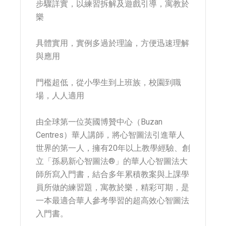
步驟詳實，以練習拆解及遊戲引導，寓教於
樂
具體實用，實例多過於理論，方便迅速理解
與應用
門檻超低，從小學生到上班族，校園到職
場，人人適用
由全球第一位英國博贊中心（Buzan
Centres）華人講師，將心智圖法引進華人
世界的第一人，擁有20年以上教學經驗、創
立「孫易新心智圖法®」的華人心智圖法大
師所寫入門書，結合多年累積教案與上課學
員所做的練習題，寓教於樂，精彩可期，是
一本最適合華人參考學習的超高效心智圖法
入門書。