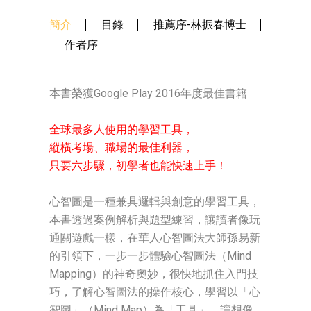
簡介
目錄
推薦序-林振春博士
作者序
本書榮獲Google Play 2016年度最佳書籍
全球最多人使用的學習工具，
縱橫考場、職場的最佳利器，
只要六步驟，初學者也能快速上手！
心智圖是一種兼具邏輯與創意的學習工具，
本書透過案例解析與題型練習，讓讀者像玩
通關遊戲一樣，在華人心智圖法大師孫易新
的引領下，一步一步體驗心智圖法（Mind
Mapping）的神奇奧妙，很快地抓住入門技
巧，了解心智圖法的操作核心，學習以「心
智圖」（Mind Map）為「工具」，讓想像