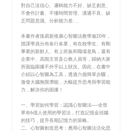
對自己沒信心、邏輯能力不好、缺乏創意、
不會作計畫、不懂時間管理、溝通不良、缺
乏問題意識、分析能力差……
本書作者孫易新推廣心智圖法教學逾20年，
授課學員分布各行各業，有在校學生、有剛
畢業的新鮮人、有上班族和職場老鳥，還有
企業中、高階主管及公教人員等，歸納大家
所面臨困擾不外乎以上狀況。因此，在書中
介紹以心智圖為工具，透過六個簡單步驟，
激發大腦無限潛能，大幅提升思考與學習能
力，解決你的困擾！
一、學習如何學習：認識心智圖法──全世
界有6億人使用的學習法，打造記憶金頭腦
的技巧，提升長期記憶力的策略。
二、心智圖創造思考：應用心智圖法活化思