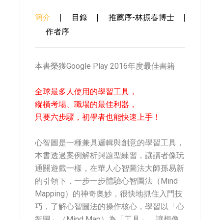
簡介
目錄
推薦序-林振春博士
作者序
本書榮獲Google Play 2016年度最佳書籍
全球最多人使用的學習工具，
縱橫考場、職場的最佳利器，
只要六步驟，初學者也能快速上手！
心智圖是一種兼具邏輯與創意的學習工具，
本書透過案例解析與題型練習，讓讀者像玩
通關遊戲一樣，在華人心智圖法大師孫易新
的引領下，一步一步體驗心智圖法（Mind
Mapping）的神奇奧妙，很快地抓住入門技
巧，了解心智圖法的操作核心，學習以「心
智圖」（Mind Map）為「工具」，讓想像