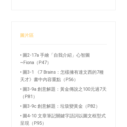
圖片區
• 圖2-17a 手繪「自我介紹」心智圖
~Fiona（P.47）
• 圖3-1 《7 Brains：怎樣擁有達文西的7種
天才》書中內容重點（P.56）
• 圖3-9a 創意解題：黃金傳說之100元過7天
（P.81）
• 圖3-9c 創意解題：垃圾變黃金（P.82）
• 圖4-10 文章筆記關鍵字語詞以圖文框型式
呈現（P.95）