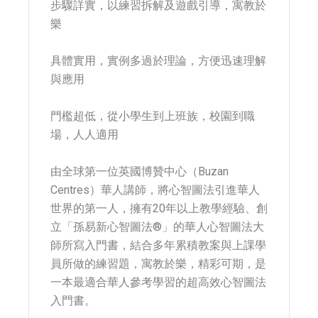
步驟詳實，以練習拆解及遊戲引導，寓教於
樂
具體實用，實例多過於理論，方便迅速理解
與應用
門檻超低，從小學生到上班族，校園到職
場，人人適用
由全球第一位英國博贊中心（Buzan
Centres）華人講師，將心智圖法引進華人
世界的第一人，擁有20年以上教學經驗、創
立「孫易新心智圖法®」的華人心智圖法大
師所寫入門書，結合多年累積教案與上課學
員所做的練習題，寓教於樂，精彩可期，是
一本最適合華人參考學習的超高效心智圖法
入門書。