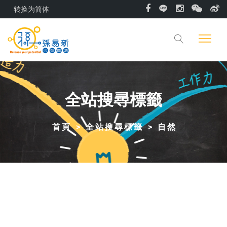
转换为简体
全站搜尋標籤
首頁
全站搜尋標籤
自然