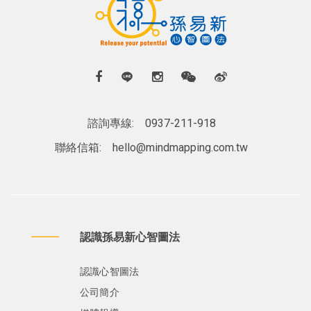
諮詢專線:
0937-211-918
聯絡信箱:
hello@mindmapping.com.tw
認識孫易新心智圖法
認識心智圖法
公司簡介