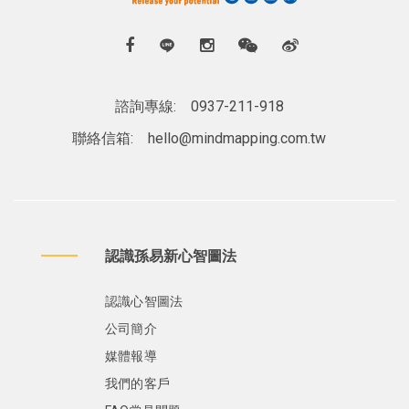
諮詢專線:
0937-211-918
聯絡信箱:
hello@mindmapping.com.tw
認識孫易新心智圖法
認識心智圖法
公司簡介
媒體報導
我們的客戶