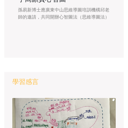
孫易新博士應廣東中山思維導圖培訓機構邱老
師的邀請，共同開辦心智圖法（思維導圖法）
兒童青少年教學師資培訓班。 眾多學員當
中，更有一位邱老師是英國博贊先生的親傳弟
子，也曾經擔任世界思維導圖錦標賽的國際裁
學習感言