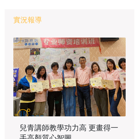
實況報導
兒青講師教學功力高 更畫得一
手高顏質心智圖