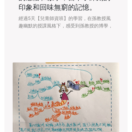
印象和回味無窮的記憶。
經過5天【兒青師資班】的學習，在孫教授風
趣幽默的授課風格下，感受到孫教授的博學，
由授課的深入淺出，抽絲剝繭，更能體會到原
來想教好一門課程必須由生活、歷史中汲取更
多的經歷，想大腦思維得到更好的鍛鑄，就要