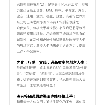
思維導圖被譽為“21世紀革命性的思維工具”，影響
力業已席捲全世界。IBM、微軟、甲骨文、惠普、
波音、通用、施樂、強生、滙豐、高盛等世界知
名公司已將思維導圖作為員工培訓必修課之一；
哈佛大學、劍橋大學等世界知名學府已將思維導
圖廣泛應用於課堂。思維導圖正憑藉其所具有的
創造性、創新性和趣味性潛移默化地改變著人們
的思維方式，激發人們的想像力與創造力，提高
工作和學習效率。
內化→行動→實踐，過高效率的創意人生！
從理解到行動，這本書教你明白思維導圖“為什麼
畫”、“怎麼畫”、“怎麼用”，從課堂筆記到職場任
務，從旅遊攻略到影音賞析，把思維導圖融入日
常生活，改變就能看得見！
沒有接觸過思維導圖也能很快上手！
初學者全方位入門，通過生活化的案例，讓你零