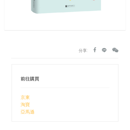
分享:
前往購買
京東
淘寶
亞馬遜