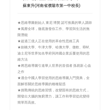
蘇東升(河南省濮陽市第一中校長)
★思維導圖創始人 東尼·博贊 認可推薦的華人講師
★風靡全球，徹底激發你工作、學習與生活的無
限潛能
★超過三億人正在使用的革命性思維工具
★劍橋大學、牛津大學、哈佛大學、微軟、IBM、
迪士尼等世界知名學府與跨國企業反覆使用的思
維方法
★將思維導圖引進華人世界的首倡者 孫易新 心血
之作
★適合中國人學習使用的思維導圖入門寶典，全
面解答關於思維導圖的種種疑惑
★挑戰傳統的思維習慣，改變固有的思維方式，
開發出大腦的無窮潛力，讓工作和學習從此變得
簡單而高效。