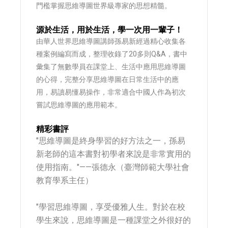
門檻掌握思維導圖世界級專家的思想精髓。
源於生活，用於生活，學一次用一輩子！
由華人世界思維導圖講師孫易新經過精心收集各
種案例編寫而成，整理收錄了20多則Q&A，書中
彙集了無數學員在課堂上、生活中應用思維導圖
的心得，完整分享思維導圖在日常生活中的應
用，易讀易懂易操作，非常適合中國人作為初次
嘗試思維導圖的應用範本。
精彩書評
"思維導圖是終身學習的好方法之一，孫易
新老師的這本書對初學者來說是非常實用的
使用指南。"——張德永（臺灣師範大學社會
教育學系主任）
"學習思維導圖，享受優雅人生。對於在校
學生來說，思維導圖是一種課堂之外很好的