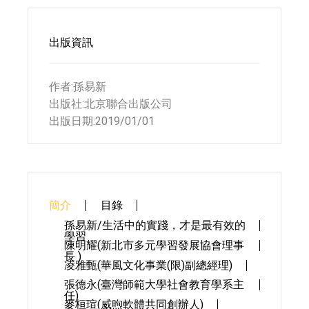
出版資訊
作者:孫易新
出版社:北京聯合出版公司
出版日期:2019/01/01
簡介
目錄
孫易新/生活中的實踐，才是最有效的
學習
陳明耀(新北市多元學習發展協會理事
長 )
凌雅甄(華風文化事業(限)副總經理)
張德永(臺灣師範大學社會教育學系主
任)
麥桓瑄(威煦軟體共同創辦人)