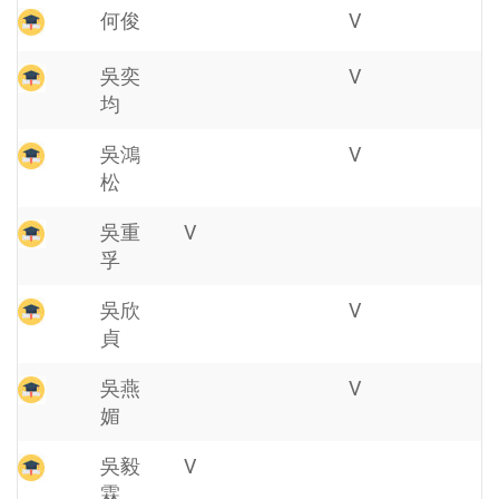
何俊
V
吳奕
V
均
吳鴻
V
松
吳重
V
孚
吳欣
V
貞
吳燕
V
媚
吳毅
V
霖