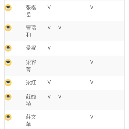
張楷
V
V
岳
曹瑞
V
V
和
曼妮
V
梁容
V
菁
梁紅
V
V
莊馥
V
V
禎
莊文
V
華