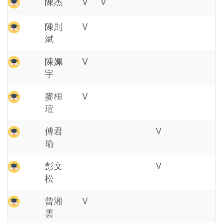
陳杰
V
V
陳則
V
斌
陳姵
V
宇
麥桓
V
瑄
傅君
V
瑜
彭文
V
松
曾湘
V
雲