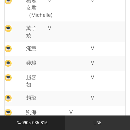
楊麗
V
V
女君
（Michelle)
萬子
V
綾
滿慧
V
裴駿
V
趙容
V
如
趙璐
V
劉海
V
櫻
0905-036-816
LINE