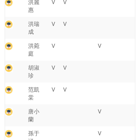
洪麗
V
V
惠
洪瑞
V
V
成
洪菀
V
V
庭
胡淑
V
V
珍
范凱
V
V
棠
唐小
V
蘭
孫于
V