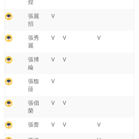
煌
張麗
V
招
張秀
V
V
V
麗
張博
V
V
綸
張馥
V
䔶
張倡
V
V
榮
張蕾
V
V
V