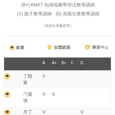
(B+) KMST 知識地圖學習法教學講師
(C) 親子教學講師
(D) 高階兒青教學講師
（依姓氏筆畫排序）
A
A+
B+
C
D
丁曉
V
東
刁廣
V
V
偉
丹丁
V
V