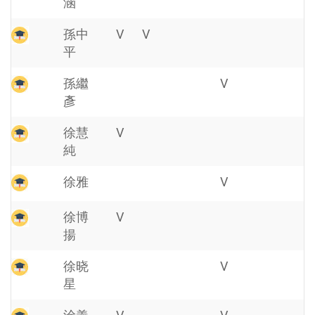
涵
孫中
V
V
平
孫繼
V
彥
徐慧
V
純
徐雅
V
徐博
V
揚
徐晓
V
星