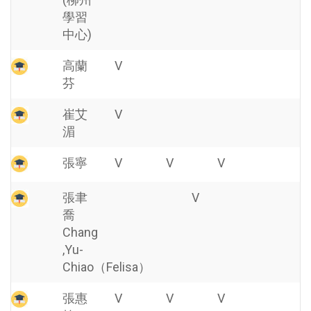
學習
中心)
高蘭
V
芬
崔艾
V
湄
張寧
V
V
V
張聿
V
喬
Chang
,Yu-
Chiao（Felisa）
張惠
V
V
V