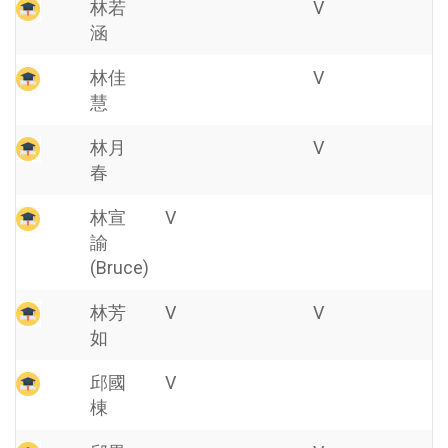
林若
V
涵
林佳
V
慧
林月
V
春
林宣
V
諭
(Bruce)
林芳
V
V
如
邱國
V
棟