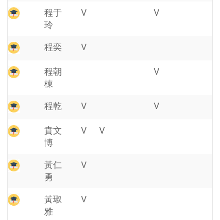
程于
V
V
玲
程奕
V
程朝
V
棟
程乾
V
V
賁文
V
V
博
黃仁
V
勇
黃琡
V
雅