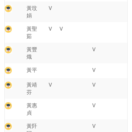
黃玟
V
娟
黃聖
V
V
茹
黃豐
V
熾
黃平
V
黃靖
V
V
芬
黃惠
V
貞
黃阡
V