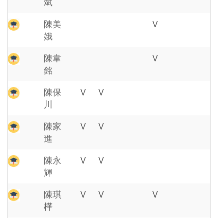
斌
陳美
V
娥
陳韋
V
銘
陳保
V
V
川
陳家
V
V
進
陳永
V
V
輝
陳琪
V
V
V
樺