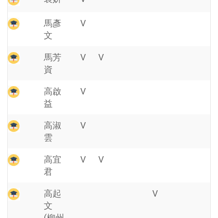
馬彥
V
文
馬芳
V
V
資
高啟
V
益
高淑
V
雲
高宜
V
V
君
高起
V
文
(柳州