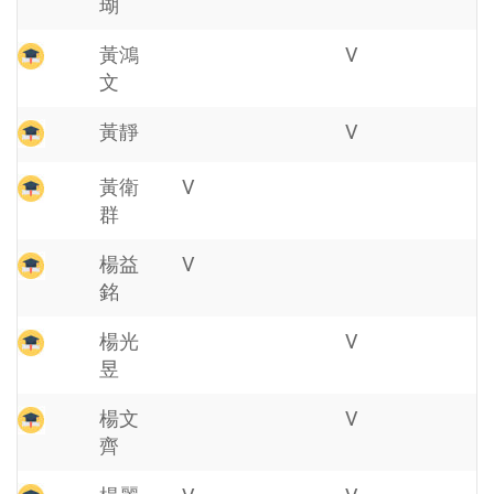
瑚
黃鴻
V
文
黃靜
V
黃衛
V
群
楊益
V
銘
楊光
V
昱
楊文
V
齊