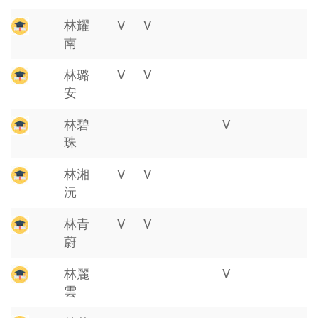
林耀
V
V
南
林璐
V
V
安
林碧
V
珠
林湘
V
V
沅
林青
V
V
蔚
林麗
V
雲