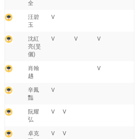
全
汪碧
V
玉
沈紅
V
V
V
亮(旻
儷)
肖翰
V
趫
辛鳳
V
豔
阮耀
V
V
弘
卓克
V
V