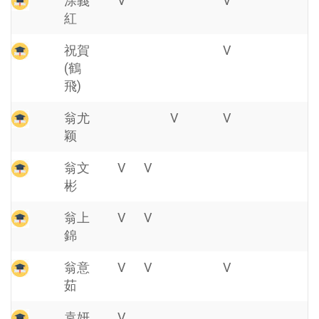
涂義
V
V
紅
祝賀
V
(鶴
飛)
翁尤
V
V
颖
翁文
V
V
彬
翁上
V
V
錦
翁意
V
V
V
茹
袁妍
V