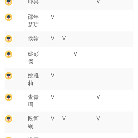
邱異
V
邵年
V
楚琁
侯翰
V
V
姚彭
V
傑
姚雅
V
莉
查青
V
V
珂
段衛
V
V
V
綱