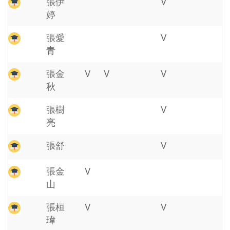
張伊
V
婷
張愛
V
青
張金
V
V
V
秋
張樹
V
亮
張舒
V
張金
V
山
張桓
V
V
瑋