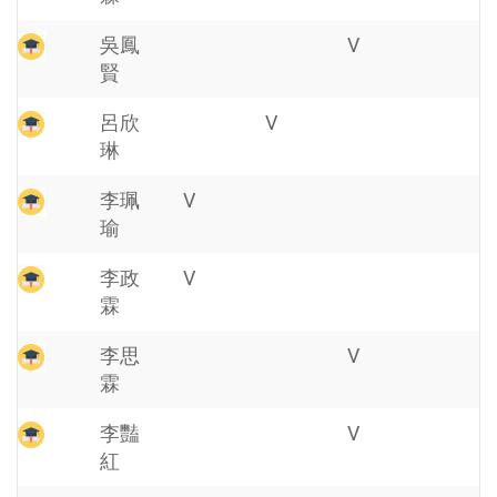
吳鳳
V
賢
呂欣
V
琳
李珮
V
瑜
李政
V
霖
李思
V
霖
李豔
V
紅