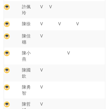
許佩
V
V
玲
陳徐
V
V
V
陳佳
V
穗
陳小
V
燕
陳國
V
欽
陳勇
V
智
陳哲
V