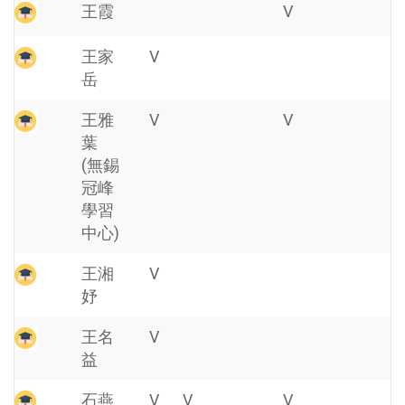
王霞
V
王家
V
岳
王雅
V
V
葉
(無錫
冠峰
學習
中心)
王湘
V
妤
王名
V
益
石燕
V
V
V