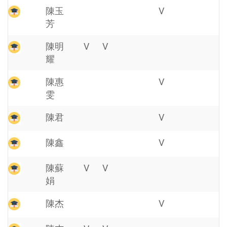
陳玉
V
芳
陳明
V
V
耀
陳惠
V
雯
陳君
V
陳鑫
V
陳蘇
V
V
娟
陳杰
V