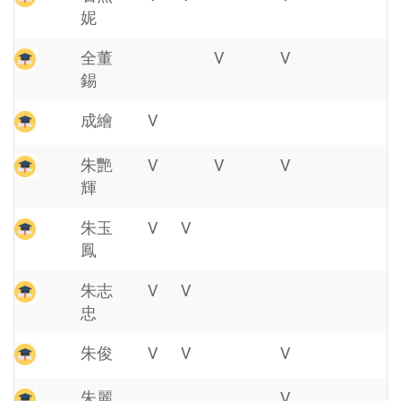
妮
全董
V
V
錫
成繪
V
朱艷
V
V
V
輝
朱玉
V
V
鳳
朱志
V
V
忠
朱俊
V
V
V
朱麗
V