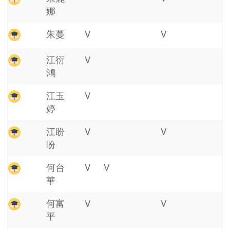
娜
朱蔓
V
V
江衍
V
鴻
江玉
V
婷
江盼
V
V
盼
何台
V
V
華
何富
V
V
平