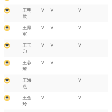
王明
V
V
V
歡
王鳳
V
V
V
軍
王玉
V
V
V
印
王蓉
V
V
琦
王海
V
燕
王金
V
V
玲