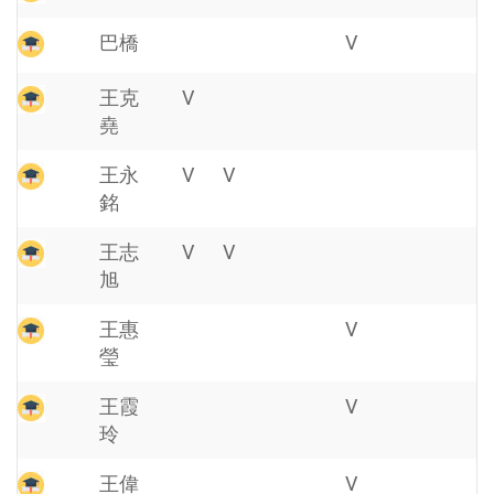
巴橋
V
王克
V
堯
王永
V
V
銘
王志
V
V
旭
王惠
V
瑩
王霞
V
玲
王偉
V