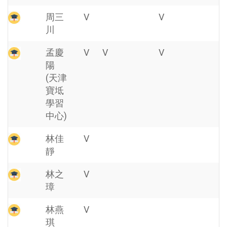
周三
V
V
川
孟慶
V
V
V
陽
(天津
寶坻
學習
中心)
林佳
V
靜
林之
V
璋
林燕
V
琪