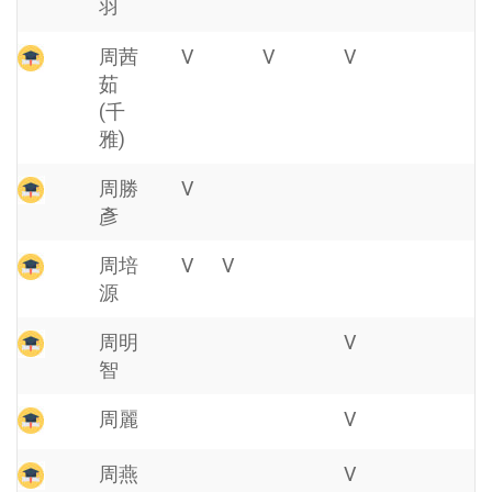
羽
周茜
V
V
V
茹
(千
雅)
周勝
V
彥
周培
V
V
源
周明
V
智
周麗
V
周燕
V