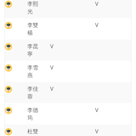
李熙
V
光
李雙
V
楊
李昆
V
寧
李雪
V
燕
李佳
V
蓉
李德
V
筠
杜雙
V