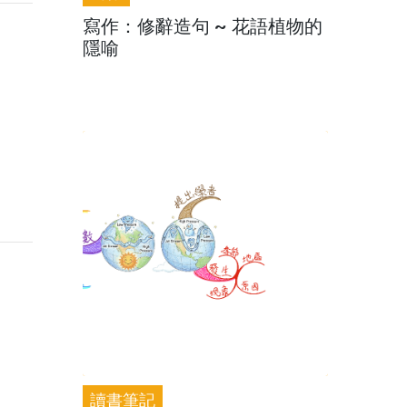
寫作：修辭造句 ~ 花語植物的
隱喻
讀書筆記