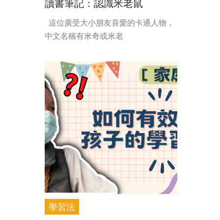
讀書筆記：認識米老鼠
這位廣受大小朋友喜愛的卡通人物，
中文名稱有米奇或米老
學習法