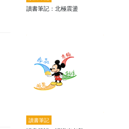
讀書筆記：北極震盪
讀書筆記