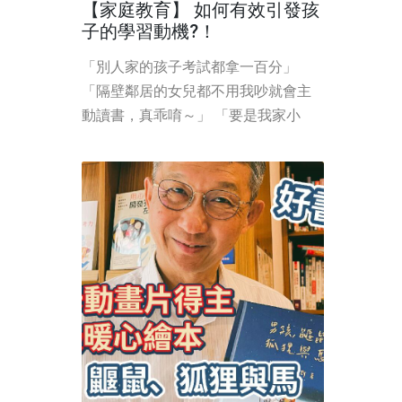
【家庭教育】 如何有效引發孩
子的學習動機?！
「別人家的孩子考試都拿一百分」
「隔壁鄰居的女兒都不用我吵就會主
動讀書，真乖唷～」 「要是我家小