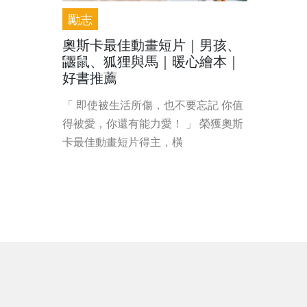
勵志
奧斯卡最佳動畫短片｜男孩、
鼴鼠、狐狸與馬｜暖心繪本｜
好書推薦
「 即使被生活所傷，也不要忘記 你值
得被愛，你還有能力愛！ 」 榮獲奧斯
卡最佳動畫短片得主，橫