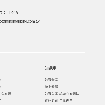
7-211-918
lo@mindmapping.com.tw
知識庫
錄
知識分享
錄
線上學習
及分布圖
知識分享-認識心智圖法
買
實務案例-工作應用