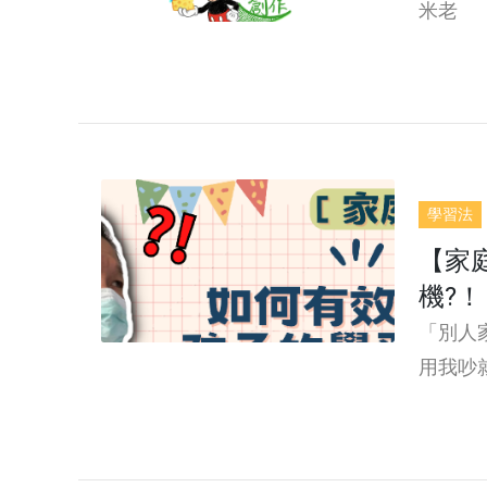
米老
學習法
【家
機?！
「別人
用我吵