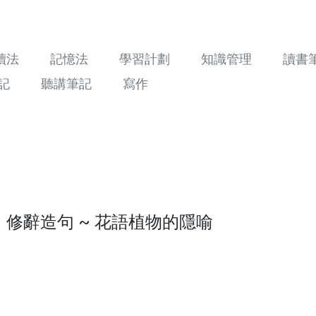
讀法
記憶法
學習計劃
知識管理
讀書
記
聽講筆記
寫作
：修辭造句 ~ 花語植物的隱喻