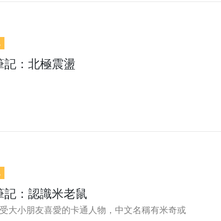
記
筆記：北極震盪
記
筆記：認識米老鼠
受大小朋友喜愛的卡通人物，中文名稱有米奇或