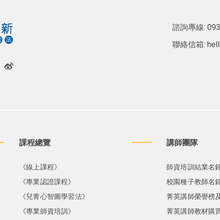
諮詢專線:
093
聯絡信箱:
hel
課程總覽
講師團隊
《線上課程》
師資培訓結業名
《專業認證課程》
校園種子教師名
《兒青心智圖學習法》
菁英講師榮譽榜
《專業師資培訓》
菁英講師教材購