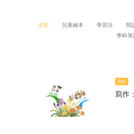
全部
兒童繪本
學習法
閱
學科筆
寫作
寫作