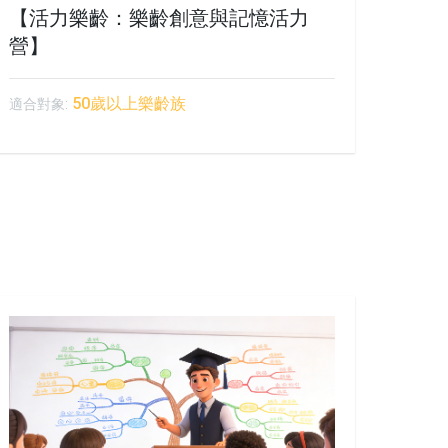
【活力樂齡：樂齡創意與記憶活力
營】
50歲以上樂齡族
適合對象: