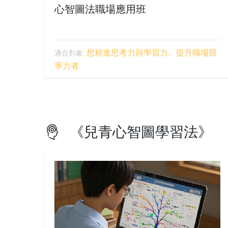
心智圖法職場應用班
想精進思考力與學習力、提升職場競
適合對象:
爭力者
《兒青心智圖學習法》