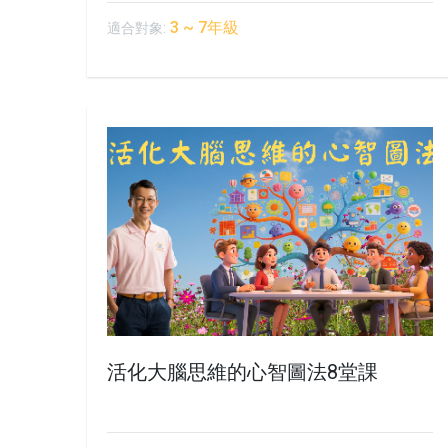
3 ~ 7年級
適合對象:
活化大腦思維的心智圖法8堂課