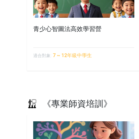
青少心智圖法高效學習營
7 ~ 12年級中學生
適合對象:
《專業師資培訓》