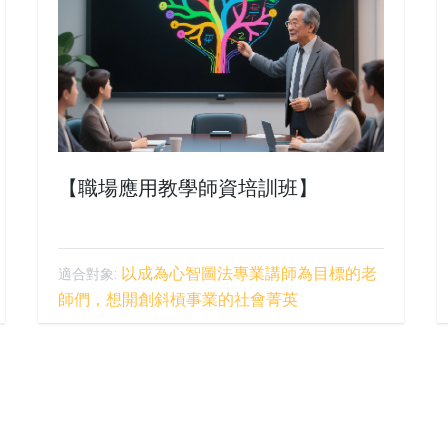
【職場應用教學師資培訓班】
以成為心智圖法專業講師為目標的老
適合對象:
師們，想開創斜槓事業的社會菁英