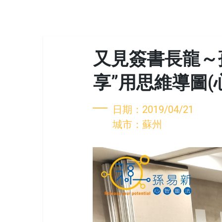
又見簽書長龍～
享”用思維導圖(
日期：2019/04/21
城市：蘇州