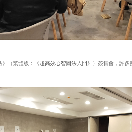
法》
（繁體版：
《超高效心智圖法入門》
）簽售會，許多
。