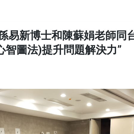
孫易新博士和陳蘇娟老師同
心智圖法)提升問題解決力”