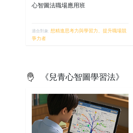
心智圖法職場應用班
想精進思考力與學習力、提升職場競
適合對象:
爭力者
《兒青心智圖學習法》