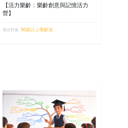
【活力樂齡：樂齡創意與記憶活力
營】
50歲以上樂齡族
適合對象: