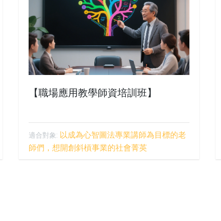
【職場應用教學師資培訓班】
以成為心智圖法專業講師為目標的老
適合對象:
師們，想開創斜槓事業的社會菁英