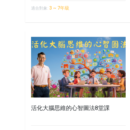
3 ~ 7年級
適合對象:
活化大腦思維的心智圖法8堂課