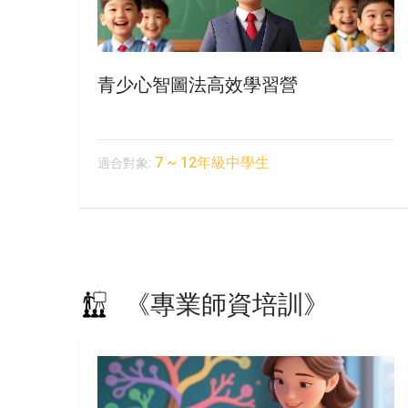
青少心智圖法高效學習營
7 ~ 12年級中學生
適合對象:
《專業師資培訓》