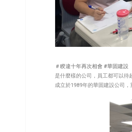
＃睽違十年再次相會
#華固建設
是什麼樣的公司，員工都可以待
成立於1989年的華固建設公司