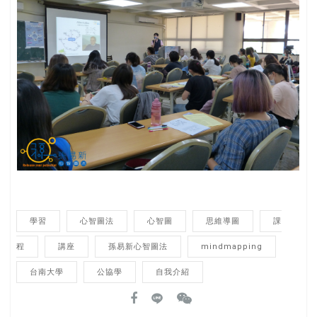
學習
心智圖法
心智圖
思維導圖
課
程
講座
孫易新心智圖法
mindmapping
台南大學
公協學
自我介紹