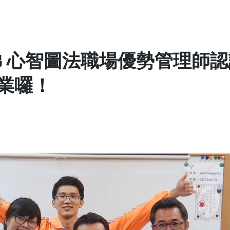
梯 心智圖法職場優勢管理師
業囉！