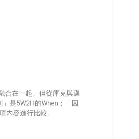
融合在一起。但從庫克與邁
是5W2H的When；「因
一項內容進行比較。