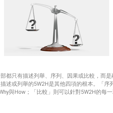
全部都只有描述列舉、序列、因果或比較，而是
述或列舉的5W2H是其他四項的根本。「序列」
Why與How；「比較」則可以針對5W2H的每