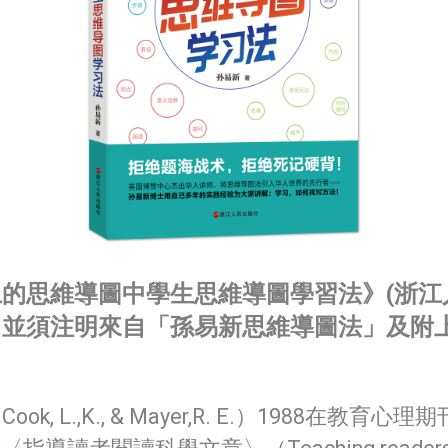
的思維導圖中學生思維導圖學習法》(浙江
，並須注明來自「孫易新思維導圖法」及附
.,K., & Mayer,R. E.）1988在教育心理期刊（Jo