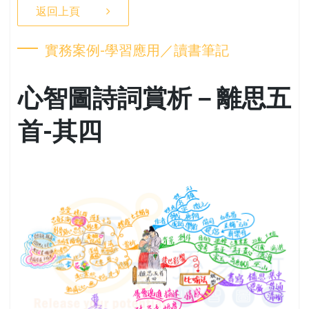
返回上頁
實務案例-學習應用／讀書筆記
心智圖詩詞賞析－離思五
首-其四