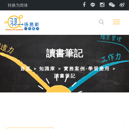
转换为简体
讀書筆記
首頁
知識庫
實務案例-學習應用
讀書筆記