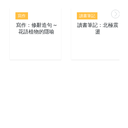
寫作
讀書筆記
寫作：修辭造句 ~
讀書筆記：北極震
花語植物的隱喻
盪