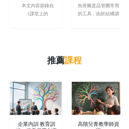
本文內容節錄自
魚骨圖是品管圈常用
《課堂上的
的工具，由於結構講
求層次分明，在特性
要因的
推薦
課程
企業內訓 教育訓
高階兒青教學師資