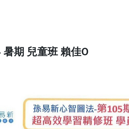
 暑期 兒童班 賴佳O