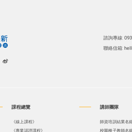
諮詢專線:
093
聯絡信箱:
hel
課程總覽
講師團隊
《線上課程》
師資培訓結業名
《專業認證課程》
校園種子教師名