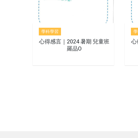
學科學習
學
心得感言｜2024 暑期 兒童班
心
羅品O