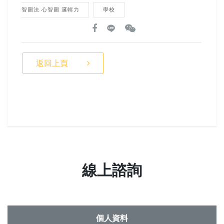
智圖法 心智圖 邏輯力
學校
返回上頁
線上諮詢
個人資料