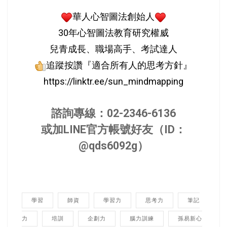
華人心智圖法創始人
30年心智圖法教育研究權威
兒青成長、職場高手、考試達人
追蹤按讚『適合所有人的思考方針』
https://linktr.ee/sun_mindmapping
諮詢專線：02-2346-6136
或加LINE官方帳號好友（ID：
@qds6092g）
學習
師資
學習力
思考力
筆記
力
培訓
企劃力
腦力訓練
孫易新心