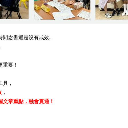
間念書還是沒有成效...
.
更重要！
工具，
效
，
握文章重點，融會貫通！