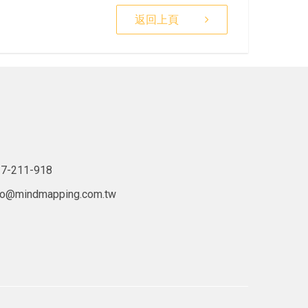
返回上頁
7-211-918
lo@mindmapping.com.tw