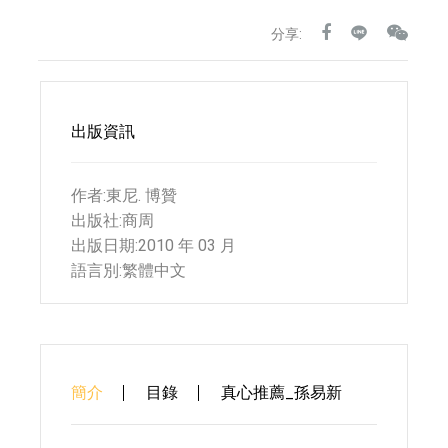
分享:
出版資訊
作者:東尼. 博贊
出版社:商周
出版日期:2010 年 03 月
語言別:繁體中文
簡介
目錄
真心推薦_孫易新