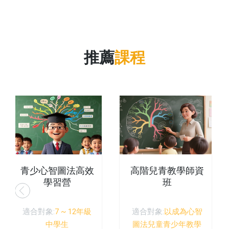
推薦
課程
青少心智圖法高效
高階兒青教學師資
學習營
班
適合對象:
7 ~ 12年級
適合對象:
以成為心智
中學生
圖法兒童青少年教學