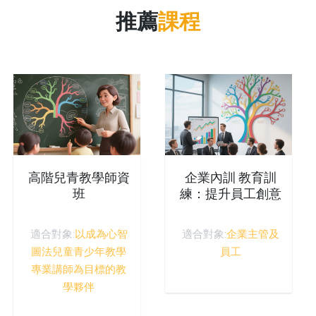
推薦
課程
高階兒青教學師資
企業內訓 教育訓
班
練：提升員工創意
思考與創新管理能
力
適合對象:
以成為心智
適合對象:
企業主管及
圖法兒童青少年教學
員工
專業講師為目標的教
學夥伴