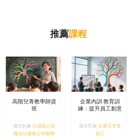
推薦
課程
高階兒青教學師資
企業內訓 教育訓
班
練：提升員工創意
思考與創新管理能
力
適合對象:
以成為心智
適合對象:
企業主管及
圖法兒童青少年教學
員工