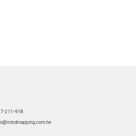
7-211-918
lo@mindmapping.com.tw