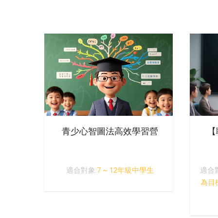
青少心智圖法高效學習營
【
適合對象:
7 ~ 12年級中學生
適合
為目