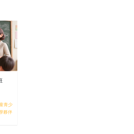
班
童青少
學夥伴