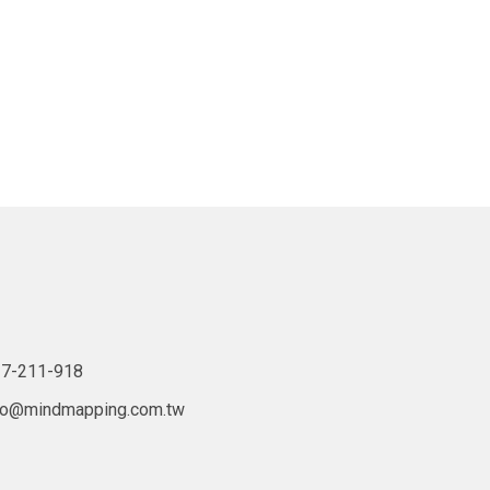
7-211-918
lo@mindmapping.com.tw