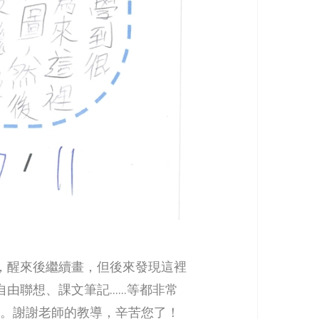
，醒來後繼續畫，但後來發現這裡
自由聯想、課文筆記……等都非常
趣。謝謝老師的教導，辛苦您了！