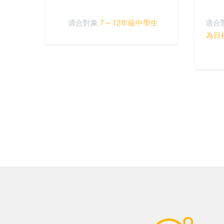
適合對象:
7 ~ 12年級中學生
適合
為目