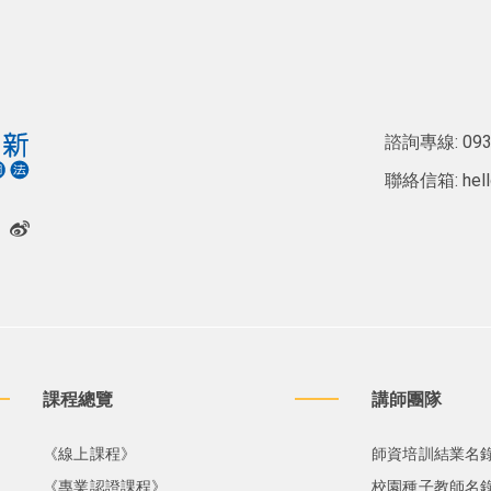
諮詢專線:
093
聯絡信箱:
hel
課程總覽
講師團隊
《線上課程》
師資培訓結業名
《專業認證課程》
校園種子教師名