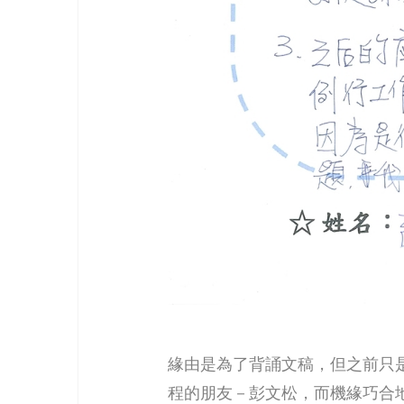
緣由是為了背誦文稿，但之前只
程的朋友－彭文松，而機緣巧合