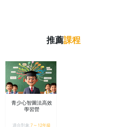
推薦
課程
青少心智圖法高效
學習營
適合對象:
7 ~ 12年級