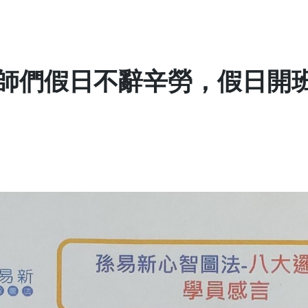
師們假日不辭辛勞，假日開