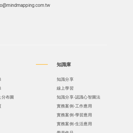
lo@mindmapping.com.tw
知識庫
錄
知識分享
錄
線上學習
及分布圖
知識分享-認識心智圖法
買
實務案例-工作應用
實務案例-學習應用
實務案例-生活應用
學員作品