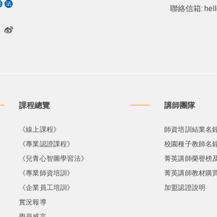
聯絡信箱:
hel
課程總覽
講師團隊
《線上課程》
師資培訓結業名
《專業認證課程》
校園種子教師名
《兒青心智圖學習法》
菁英講師榮譽榜
《專業師資培訓》
菁英講師教材購
《企業員工培訓》
加盟認證說明
實況報導
學員感言