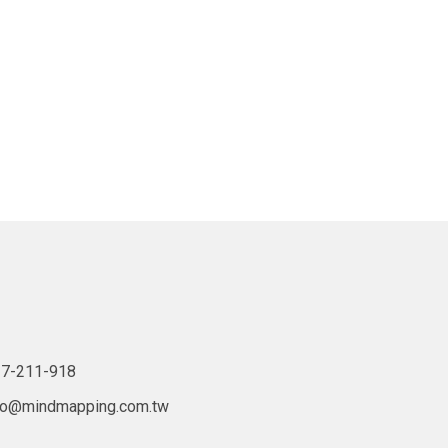
7-211-918
lo@mindmapping.com.tw