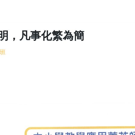
明，凡事化繁為簡
班