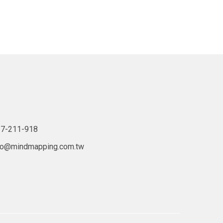
7-211-918
lo@mindmapping.com.tw