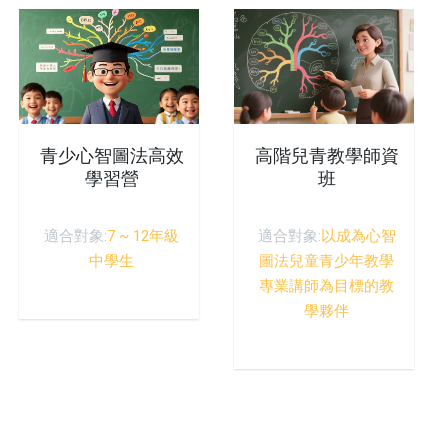
青少心智圖法高效
高階兒青教學師資
學習營
班
適合對象:
7 ~ 12年級
適合對象:
以成為心智
中學生
圖法兒童青少年教學
專業講師為目標的教
學夥伴