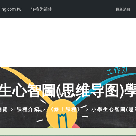
ing.com.tw
转换为简体
最新消息
生心智圖(思维导图)
總覽
課程介紹
《線上課程》
小學生心智圖(思