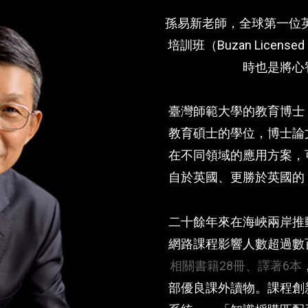
孫易新老師，全球第一位英國
培訓班（Buzan License
時也是將心
臺灣師範大學的教育博士
教育碩士的學位，博士論
在不同領域的應用方案，
自於英國、更勝於英國的
二十餘年來在海峽兩岸推
網路課程影響人數超過數
相關書籍28冊、譯著6本
部優良課外讀物。課程創