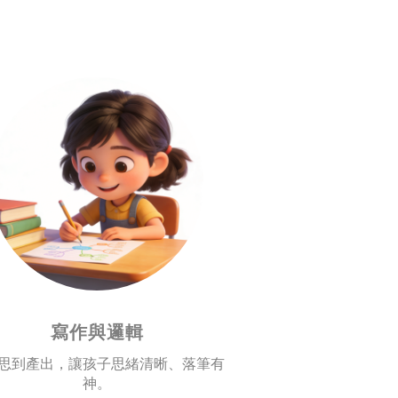
寫作與邏輯
思到產出，讓孩子思緒清晰、落筆有
神。