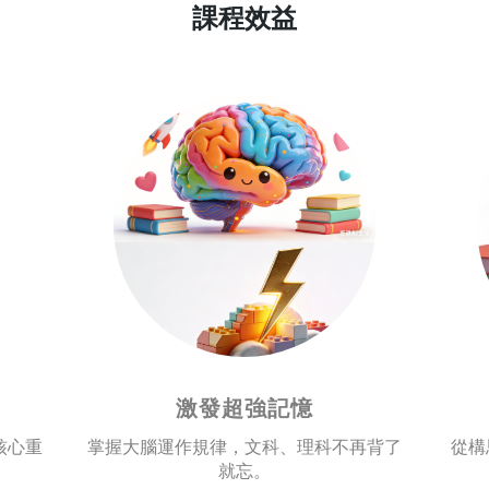
課程效益
激發超強記憶
核心重
掌握大腦運作規律，文科、理科不再背了
從構
就忘。