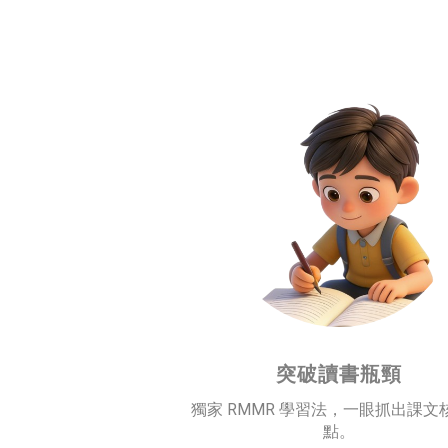
突破讀書瓶頸
獨家 RMMR 學習法，一眼抓出課文
點。