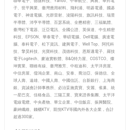
聯華電子、德微科技、Yahoo、中華航空、興農、華邦電
子、世平興業、臺灣應用材料、飛利浦、明碁電通、國碁
電子、神達電腦、光群雷射、淩陽科技、旗訊科技、瑞昱
半導體、沛亨半導體、百瑟系統、全懋精密、三福氣體、
臺灣松下電器、泛亞電訊、全國公證、英保達、中生精密
科技、EPSON、華泰電子、華碩電腦、Dell電腦、廣達電
腦、泰科電子、松下資訊、建興電子、Well Top、阿托科
技、擎昊科技、光寶科技、茂德科技、恩斯邁電子、羅技
電子Logitech、麥迪實軟體、B&Q特力屋、COSTCO、燦
坤實業、聯維有線、臺灣雅芳、中租迪和、太平洋房屋、
中信房屋、儒鴻企業、南山、安泰、喬治亞、保德信、全
球人壽、遠雄、中國人壽、中國信託、台新銀行、上海商
銀、資誠會計師事務所、必治妥施貴寶、安麗、雀巢、統
一星巴克、佳格食品、三陽工業、寶來證券集團、太平洋
電線電纜、中央產物、華立企業、中信飯店、振興醫院、
豪紳纖維、錢櫃KTV、凱悅KTV等國內外各大企業，合計
超過300家。