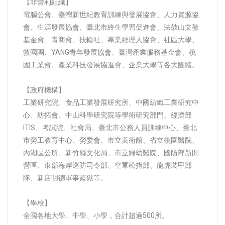
【非營利組織】
電腦公會、臺灣新世紀教育訓練與發展協會、人力資源協
會、生涯發展協會、臺北市終生學習促進會、法鼓山文教
基金會、青商會、扶輪社、專業經理人協會、社區大學、
救國團、YANG青年發展協會、臺灣產業服務基金會、桃
園工業會、產業科技發展協進會、企業大學等各大團體。
【政府機構】
工業研究院、食品工業發展研究所、中國紡織工業研究中
心、紡拓會、中山科學研究院等學術研究部門、經濟部
ITIS、考試院、社會局、臺北市公務人員訓練中心、臺北
市勞工教育中心、勞委會、市立美術館、省立桃園醫院、
內湖區公所、新竹縣文化局、市立婦幼醫院、國防部新開
營區、東部海岸巡防司令部、空軍松指部、龍虎裝甲部
隊、新店明德軍事監獄等。
【學校】
全國各地大學、中學、小學，合計超過500所。