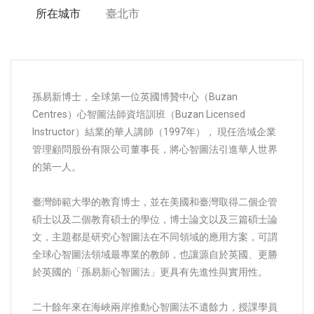
所在城市
臺北市
孫易新博士，全球第一位英國博贊中心（Buzan
Centres）心智圖法師資培訓班（Buzan Licensed
Instructor）結業的華人講師（1997年）， 現任浩域企業
管理顧問股份有限公司董事長，將心智圖法引進華人世界
的第一人。
臺灣師範大學的教育博士，並在美國和臺灣取得二個企管
碩士以及二個教育碩士的學位，博士論文以及三篇碩士論
文，主題都是研究心智圖法在不同領域的應用方案，可謂
全球心智圖法領域最專業的教師，也讓源自於英國、更勝
於英國的「孫易新心智圖法」更具有先進性與實用性。
二十餘年來在海峽兩岸推動心智圖法不遺餘力，授課學員