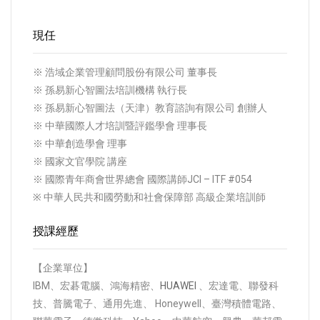
現任
※ 浩域企業管理顧問股份有限公司 董事長
※ 孫易新心智圖法培訓機構 執行長
※ 孫易新心智圖法（天津）教育諮詢有限公司 創辦人
※ 中華國際人才培訓暨評鑑學會 理事長
※ 中華創造學會 理事
※ 國家文官學院 講座
※ 國際青年商會世界總會 國際講師JCI – ITF #054
※ 中華人民共和國勞動和社會保障部 高級企業培訓師
授課經歷
【企業單位】
IBM、宏碁電腦、鴻海精密、
HUAWEI
、宏達電、聯發科
技、普騰電子、通用先進、 Honeywell、臺灣積體電路、