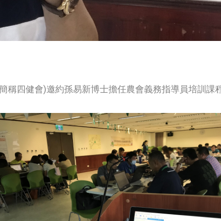
下簡稱四健會)邀約孫易新博士擔任農會義務指導員培訓課