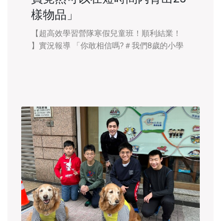
樣物品」
​​【超高效學習營隊寒假兒童班！順利結業！
】實況報導 「你敢相信嗎?＃我們8歲的小學
員竟然可以在短時間內將25樣物品一個不差的
全部記住，而且可以現場背出來給你聽！」
是否以為國小生的記憶