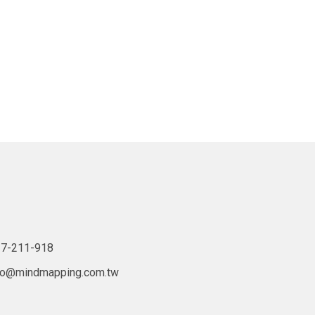
7-211-918
lo@mindmapping.com.tw