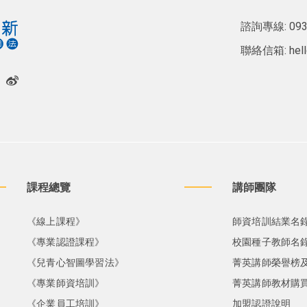
諮詢專線:
093
聯絡信箱:
hel
課程總覽
講師團隊
《線上課程》
師資培訓結業名
《專業認證課程》
校園種子教師名
《兒青心智圖學習法》
菁英講師榮譽榜
《專業師資培訓》
菁英講師教材購
《企業員工培訓》
加盟認證說明