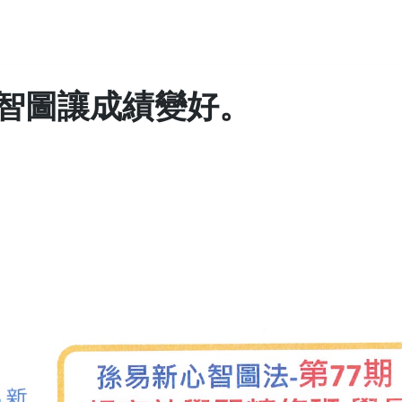
智圖讓成績變好。