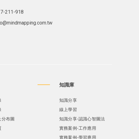
7-211-918
lo@mindmapping.com.tw
知識庫
錄
知識分享
錄
線上學習
及分布圖
知識分享-認識心智圖法
買
實務案例-工作應用
實務案例-學習應用