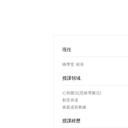
現任
橋學堂 校長
授課領域
心智圖法(思維導圖法)
創意表達
家庭成長教練
授課經歷