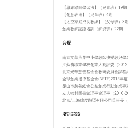
【思維導圖學習法】（兒青班）19期
【創意表達】（兒童班）4期
【太空家庭成長教練】（父母班）3
創業教師認證培訓（師資班）22期
資歷
南京文華燕巢中小學教師快樂教與學專
江蘇省職業學校創業大賽評委（2012-
北京光華慈善基金會教研委員會課程組
全球創業指導基金會(NFTE)2013年
昆山市慈善總會公益創業行動創業專家（2
立人鄉村圖書館理事會理事（2010-2
北京/上海緯度翻譯有限公司董事長（19
培訓認證