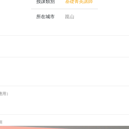
授課類別
基礎菁英講師
所在城市
崑山
應用）
訓