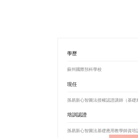
學歷
蘇州國際預科學校
現任
孫易新心智圖法授權認證講師（基礎
培訓認證
孫易新心智圖法基礎應用教學師資培