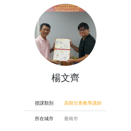
楊文齊
授課類別
高階兒青教學講師
所在城市
臺南市