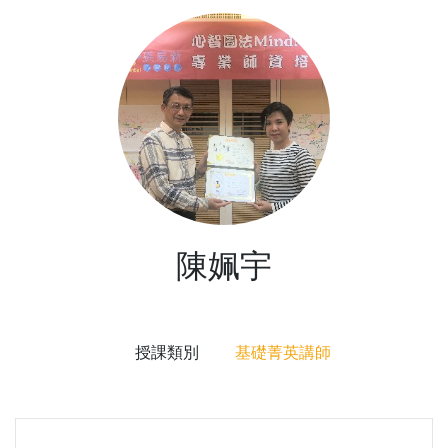
陳姵宇
授課類別
基礎菁英講師