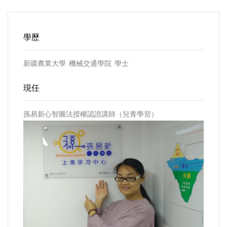
學歷
新疆農業大學 機械交通學院 學士
現任
孫易新心智圖法授權認證講師（兒青學習）