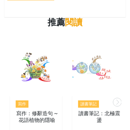
推薦
閱讀
寫作
讀書筆記
寫作：修辭造句 ~
讀書筆記：北極震
花語植物的隱喻
盪