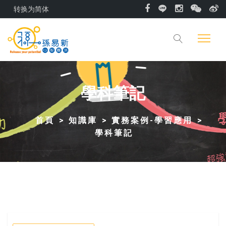
转换为简体
學科筆記
首頁
知識庫
實務案例-學習應用
學科筆記