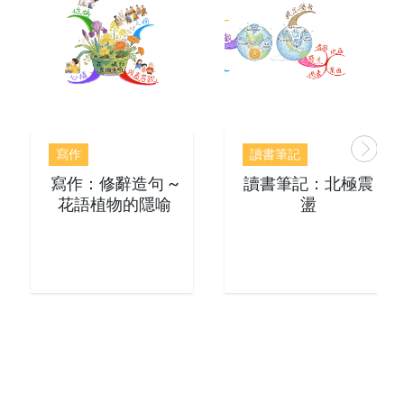
寫作
讀書筆記
寫作：修辭造句 ~
讀書筆記：北極震
花語植物的隱喻
盪