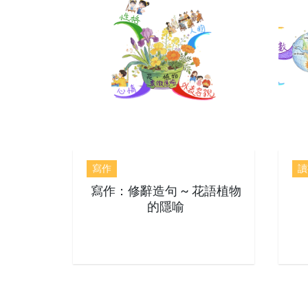
寫作
讀
寫作：修辭造句 ~ 花語植物
的隱喻