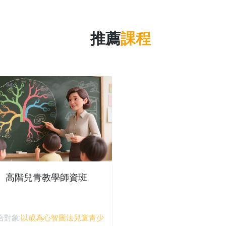
推薦
課程
高階兒青教學師資班
合對象:
以成為心智圖法兒童青少