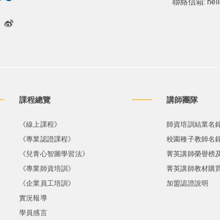
聯絡信箱:
hel
課程總覽
講師團隊
《線上課程》
師資培訓結業名
《專業認證課程》
校園種子教師名
《兒青心智圖學習法》
菁英講師榮譽榜
《專業師資培訓》
菁英講師教材購
《企業員工培訓》
加盟認證說明
實況報導
學員感言