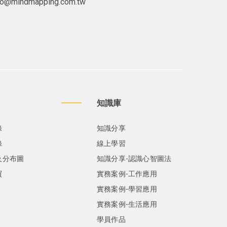
lo@mindmapping.com.tw
知識庫
錄
知識分享
錄
線上學習
及分布圖
知識分享-認識心智圖法
買
實務案例-工作應用
實務案例-學習應用
實務案例-生活應用
學員作品