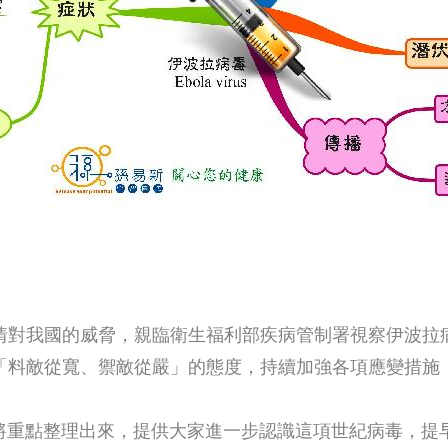
我國的威脅，親臨衛生福利部疾病管制署視察伊波拉病毒(Ebo
「料敵從寬、禦敵從嚴」的態度，持續加強各項應變措施
p)，將重點整理出來，提供大家進一步認識這項世紀病毒，