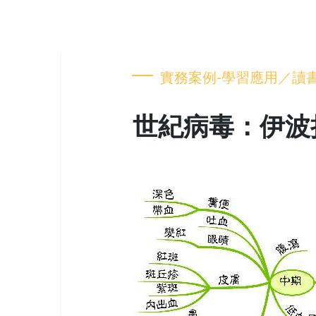
實務案例-學習應用／讀
世紀病毒：伊波拉病毒