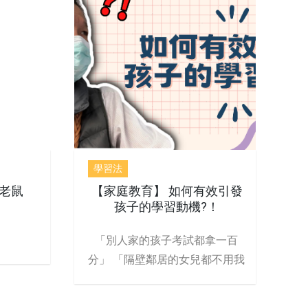
學習法
老鼠
【家庭教育】 如何有效引發
孩子的學習動機?！
「別人家的孩子考試都拿一百
分」 「隔壁鄰居的女兒都不用我
吵